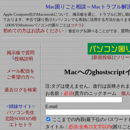
Mac困りごと相談～Macトラブル解
Apple Computer社のMacintoshについて、掲示板を通じ、トラブルに
ております。中古で譲り受けたパソコンでも有効に活用する方法がありま
)
（DOS/V,Windowsパソコンの困りごとは
コチラ
初めての方はお読みください
：
過去ログを調べることができ、質問
掲示板で質問
[
新規投稿
] [
ツリー
└
投稿説明
Macへのghostsc
メール配信を
ご希望の方へ
注:タグは使えません。改行は反映され
過去ログを検索
お名前：
必須
(貴方のニックネーム
個
E-mail
<姉妹サイト>
パソコン先生
北陸SOHOの樹
ここまでの内容(最下位のパスワード
エトセトラ
タイトル：
必須:全角25文字以内
(困り