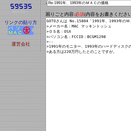
-
H16.9.6～
困りごと内容:
必須
(内容をお書きくださ
リンクの貼り方
運営会社