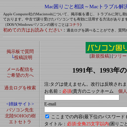
Mac困りごと相談～Macトラブル解
Apple Computer社のMacintoshについて、掲示板を通じ、トラブルに
ております。中古で譲り受けたパソコンでも有効に活用する方法がありま
)
（DOS/V,Windowsパソコンの困りごとは
コチラ
初めての方はお読みください
：
過去ログを調べることができ、質問
掲示板で質問
[
新規投稿
] [
ツリー
└
投稿説明
1991年、199
メール配信を
ご希望の方へ
注:タグは使えません。改行は反映され
過去ログを検索
お名前：
必須
(貴方のニックネーム
個
E-mail
<姉妹サイト>
パソコン先生
北陸SOHOの樹
ここまでの内容(最下位のパスワード
エトセトラ
タイトル：
必須:全角25文字以内
(困り