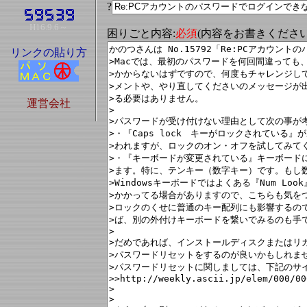
?
H16.9.6～
困りごと内容:
必須
(内容をお書きくださ
リンクの貼り方
運営会社