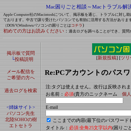
Mac困りごと相談～Macトラブル解
Apple Computer社のMacintoshについて、掲示板を通じ、トラブルに
ております。中古で譲り受けたパソコンでも有効に活用する方法がありま
)
（DOS/V,Windowsパソコンの困りごとは
コチラ
初めての方はお読みください
：
過去ログを調べることができ、質問
掲示板で質問
[
新規投稿
] [
ツリ
└
投稿説明
Re:PCアカウントのパス
メール配信を
ご希望の方へ
注:タグは使えません。改行は反映され
過去ログを検索
お名前：
必須
(貴方のニックネーム
個
E-mail
<姉妹サイト>
パソコン先生
北陸SOHOの樹
ここまでの内容(最下位のパスワード
エトセトラ
タイトル：
必須:全角25文字以内
(困り