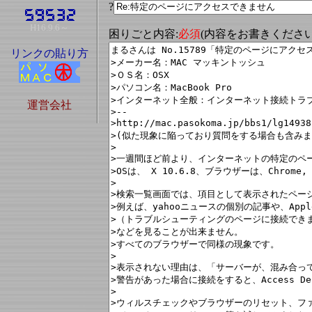
?
H16.9.6～
困りごと内容:
必須
(内容をお書きくださ
リンクの貼り方
運営会社