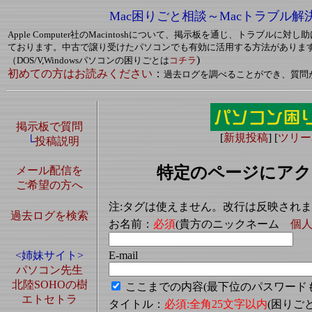
Mac困りごと相談～Macトラブル解
Apple Computer社のMacintoshについて、掲示板を通じ、トラブルに
ております。中古で譲り受けたパソコンでも有効に活用する方法がありま
)
（DOS/V,Windowsパソコンの困りごとは
コチラ
初めての方はお読みください
：
過去ログを調べることができ、質問
掲示板で質問
[
新規投稿
] [
ツリー
└
投稿説明
特定のページにアク
メール配信を
ご希望の方へ
注:タグは使えません。改行は反映され
過去ログを検索
お名前：
必須
(貴方のニックネーム
個
E-mail
<姉妹サイト>
パソコン先生
北陸SOHOの樹
ここまでの内容(最下位のパスワード
エトセトラ
タイトル：
必須:全角25文字以内
(困り