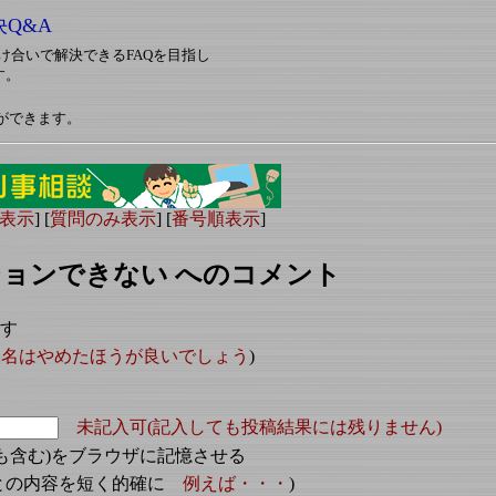
決Q&A
対し助け合いで解決できるFAQを目指し
す。
ができます。
表示
] [
質問のみ表示
] [
番号順表示
]
バージョンできない へのコメント
ます
人名はやめたほうが良いでしょう
)
未記入可(記入しても投稿結果には残りません)
も含む)をブラウザに記憶させる
ごとの内容を短く的確に
例えば・・・
)