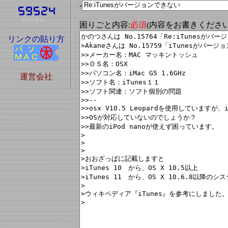
-
H16.9.6～
困りごと内容:
必須
(内容をお書きくださ
リンクの貼り方
運営会社