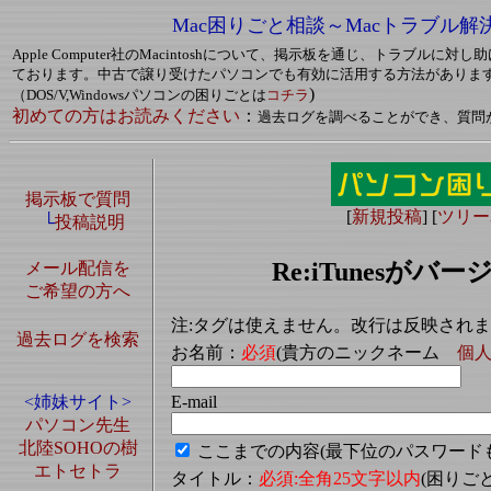
Mac困りごと相談～Macトラブル解
Apple Computer社のMacintoshについて、掲示板を通じ、トラブルに
ております。中古で譲り受けたパソコンでも有効に活用する方法がありま
)
（DOS/V,Windowsパソコンの困りごとは
コチラ
初めての方はお読みください
：
過去ログを調べることができ、質問
掲示板で質問
[
新規投稿
] [
ツリー
└
投稿説明
Re:iTunesが
メール配信を
ご希望の方へ
注:タグは使えません。改行は反映され
過去ログを検索
お名前：
必須
(貴方のニックネーム
個
E-mail
<姉妹サイト>
パソコン先生
北陸SOHOの樹
ここまでの内容(最下位のパスワード
エトセトラ
タイトル：
必須:全角25文字以内
(困り