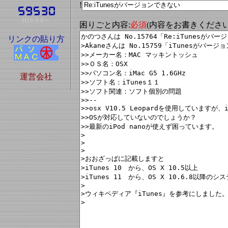
!
H16.9.6～
困りごと内容:
必須
(内容をお書きくださ
リンクの貼り方
運営会社