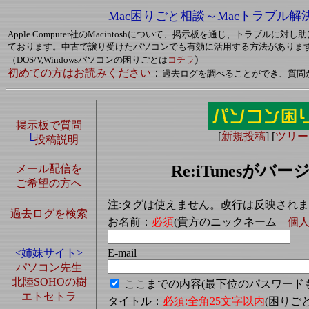
Mac困りごと相談～Macトラブル解
Apple Computer社のMacintoshについて、掲示板を通じ、トラブルに
ております。中古で譲り受けたパソコンでも有効に活用する方法がありま
)
（DOS/V,Windowsパソコンの困りごとは
コチラ
初めての方はお読みください
：
過去ログを調べることができ、質問
掲示板で質問
[
新規投稿
] [
ツリー
└
投稿説明
Re:iTunesが
メール配信を
ご希望の方へ
注:タグは使えません。改行は反映され
過去ログを検索
お名前：
必須
(貴方のニックネーム
個
E-mail
<姉妹サイト>
パソコン先生
北陸SOHOの樹
ここまでの内容(最下位のパスワード
エトセトラ
タイトル：
必須:全角25文字以内
(困り