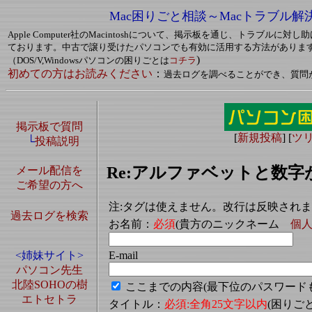
Mac困りごと相談～Macトラブル解
Apple Computer社のMacintoshについて、掲示板を通じ、トラブルに
ております。中古で譲り受けたパソコンでも有効に活用する方法がありま
)
（DOS/V,Windowsパソコンの困りごとは
コチラ
初めての方はお読みください
：
過去ログを調べることができ、質問
掲示板で質問
[
新規投稿
] [
ツ
└
投稿説明
Re:アルファベットと数字
メール配信を
ご希望の方へ
注:タグは使えません。改行は反映され
過去ログを検索
お名前：
必須
(貴方のニックネーム
個
E-mail
<姉妹サイト>
パソコン先生
北陸SOHOの樹
ここまでの内容(最下位のパスワード
エトセトラ
タイトル：
必須:全角25文字以内
(困り