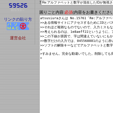
?
H16.9.6～
困りごと内容:
必須
(内容をお書きくださ
リンクの貼り方
運営会社