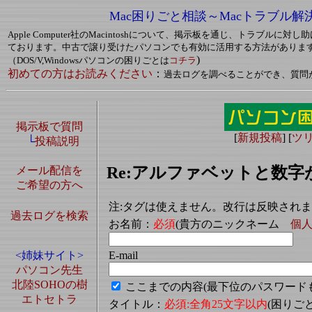
Mac困りごと相談～Macトラブル解
Apple Computer社のMacintoshについて、掲示板を通じ、トラブルに
ております。中古で譲り受けたパソコンでも有効に活用する方法がありま
)
（DOS/V,Windowsパソコンの困りごとは
コチラ
初めての方はお読みください
：
過去ログを調べることができ、質問
掲示板で質問
[
新規投稿
] [
ツ
└
投稿説明
Re:アルファベットと数字
メール配信を
ご希望の方へ
注:タグは使えません。改行は反映され
過去ログを検索
お名前：
必須
(貴方のニックネーム
個
E-mail
<姉妹サイト>
パソコン先生
北陸SOHOの樹
ここまでの内容(最下位のパスワード
エトセトラ
タイトル：
必須:全角25文字以内
(困り