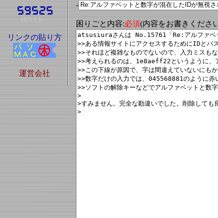
-
H16.9.6～
困りごと内容:
必須
(内容をお書きくださ
リンクの貼り方
運営会社