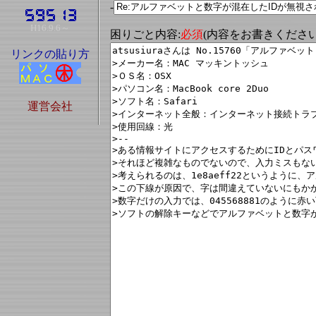
-
H16.9.6～
困りごと内容:
必須
(内容をお書きくださ
リンクの貼り方
運営会社