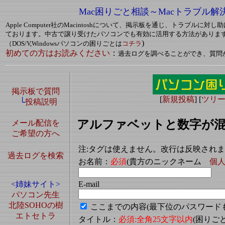
Mac困りごと相談～Macトラブル解
Apple Computer社のMacintoshについて、掲示板を通じ、トラブルに
ております。中古で譲り受けたパソコンでも有効に活用する方法がありま
)
（DOS/V,Windowsパソコンの困りごとは
コチラ
初めての方はお読みください
：
過去ログを調べることができ、質問
掲示板で質問
[
新規投稿
] [
ツリ
└
投稿説明
アルファベットと数字が混
メール配信を
ご希望の方へ
注:タグは使えません。改行は反映され
過去ログを検索
お名前：
必須
(貴方のニックネーム
個
E-mail
<姉妹サイト>
パソコン先生
北陸SOHOの樹
ここまでの内容(最下位のパスワード
エトセトラ
タイトル：
必須:全角25文字以内
(困り