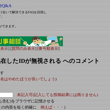
決Q&A
対し助け合いで解決できるFAQを目指し
す。
ができます。
ー表示
] [
質問のみ表示
] [
番号順表示
]
在したIDが無視される へのコメント
ます
人名はやめたほうが良いでしょう
)
未記入可(記入しても投稿結果には残りません)
も含む)をブラウザに記憶させる
ごとの内容を短く的確に
例えば・・・
)