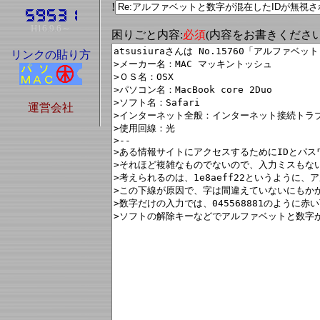
!
H16.9.6～
困りごと内容:
必須
(内容をお書きくださ
リンクの貼り方
運営会社