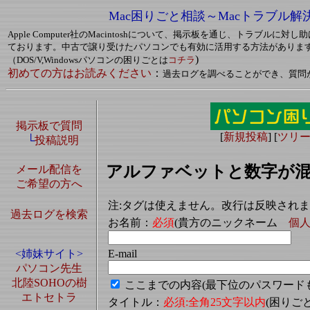
Mac困りごと相談～Macトラブル解
Apple Computer社のMacintoshについて、掲示板を通じ、トラブルに
ております。中古で譲り受けたパソコンでも有効に活用する方法がありま
)
（DOS/V,Windowsパソコンの困りごとは
コチラ
初めての方はお読みください
：
過去ログを調べることができ、質問
掲示板で質問
[
新規投稿
] [
ツリ
└
投稿説明
アルファベットと数字が混
メール配信を
ご希望の方へ
注:タグは使えません。改行は反映され
過去ログを検索
お名前：
必須
(貴方のニックネーム
個
E-mail
<姉妹サイト>
パソコン先生
北陸SOHOの樹
ここまでの内容(最下位のパスワード
エトセトラ
タイトル：
必須:全角25文字以内
(困り