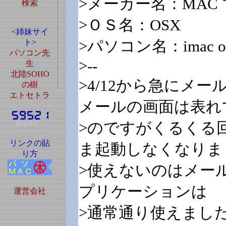
>メーカー名：MAC
検索
>ＯＳ名：OSX
<姉妹サイ
>パソコン名：imac o
ト>
パソコン先
>--
生
北陸SOHO
>4/12から急にメ
の樹
エトセトラ
メールの画面は表れ
>のですがくるくる
H16.9.6～
リンクの貼
ま起動しなくなりま
り方
>使えないのはメー
プリケーションは
運営会社
>通常通り使えまし