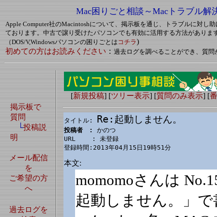
Mac困りごと相談～Macトラブル解
Apple Computer社のMacintoshについて、掲示板を通じ、トラブルに
ております。中古で譲り受けたパソコンでも有効に活用する方法がありま
)
（DOS/V,Windowsパソコンの困りごとは
コチラ
初めての方はお読みください
：
過去ログを調べることができ、質問
[
新規投稿
] [
ツリー表示
] [
質問のみ表示
] [
掲示板で
質問
Re:起動しません。
タイトル: 
└
投稿説
投稿者　: 
かのつ

明
URL　　 : 未登録

登録時間:2013年04月15日19時51分
メール配信
本文:
を
momomoさんは No.
ご希望の方
へ
起動しません。」で
過去ログを