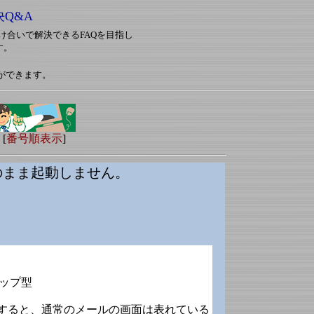
決Q&A
対し助け合いで解決できるFAQを目指し
す。
ができます。
 [
番号順表示
]
面のまま起動しません。
クトップ型
とすると、通常のメールの画面は表れている