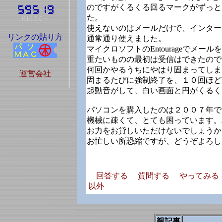
のですがくるくる回るマークがずっと
た。
H16.9.6～
使えないのはメールだけで、インター
リンクの貼り方
通常通り使えました。
マイクロソフトのEntourageでメー
重たいものの最初は受信はできたので
何回かやるうちにやはり固まってしま
運営会社
固まるたびに強制終了を、１０回ほど
起動音がして、白い画面と円がくるく
パソコンを購入したのは２００７年で
機械に疎くて、とても困っています。
お力をお貸しいただけないでしょうか
お忙しい所恐縮ですが、どうぞよろし
回答する
質問する
やってみる
以外
親記事