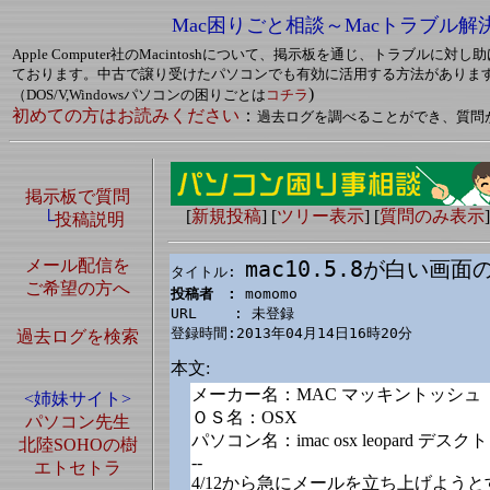
Mac困りごと相談～Macトラブル解
Apple Computer社のMacintoshについて、掲示板を通じ、トラブルに
ております。中古で譲り受けたパソコンでも有効に活用する方法がありま
)
（DOS/V,Windowsパソコンの困りごとは
コチラ
初めての方はお読みください
：
過去ログを調べることができ、質問
掲示板で質問
[
新規投稿
] [
ツリー表示
] [
質問のみ表示
]
└
投稿説明
メール配信を
mac10.5.8が白い画
タイトル: 
ご希望の方へ
投稿者　: 
momomo

URL　　 : 未登録

登録時間:2013年04月14日16時20分
過去ログを検索
本文:
メーカー名：MAC マッキントッシュ
<姉妹サイト>
ＯＳ名：OSX
パソコン先生
パソコン名：imac osx leopard デス
北陸SOHOの樹
--
エトセトラ
4/12から急にメールを立ち上げよう