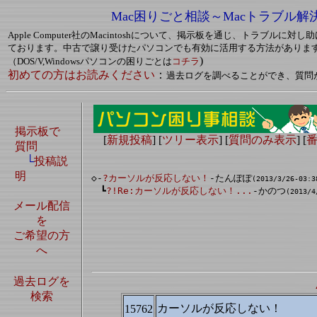
Mac困りごと相談～Macトラブル解
Apple Computer社のMacintoshについて、掲示板を通じ、トラブルに
ております。中古で譲り受けたパソコンでも有効に活用する方法がありま
)
（DOS/V,Windowsパソコンの困りごとは
コチラ
初めての方はお読みください
：
過去ログを調べることができ、質問
掲示板で
[
新規投稿
] [
ツリー表示
] [
質問のみ表示
] [
質問
└
投稿説
明
◇-
?カーソルが反応しない！
-たんぽぽ
(2013/3/26-03:3
　┗
?!Re:カーソルが反応しない！...
-かのつ
(2013/4
メール配信
を
ご希望の方
へ
過去ログを
検索
カーソルが反応しない！
15762