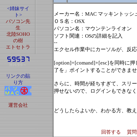
<姉妹サイ
メーカー名：MAC マッキントッシ
ト>
ＯＳ名：OSX
パソコン先
生
パソコン名：マウンテンライオン
北陸SOHO
ソフト関連：OSの詳細を記入
の樹
--
エトセトラ
エクセル作業中にカーソルが、反応
[option]+[comand]+[e
H16.9.6～
了を」ポイントすることができませ
リンクの貼
り方
さらに、時間が経ちすぎて、スリー
押せないので、ログインもできなく
運営会社
どうしたらよいか、わかる方、教え
回答する
質問