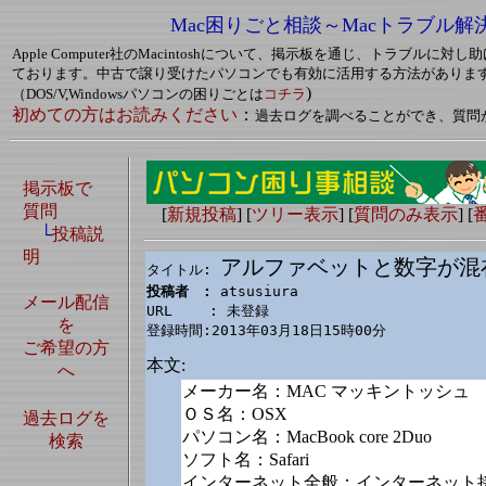
Mac困りごと相談～Macトラブル解
Apple Computer社のMacintoshについて、掲示板を通じ、トラブルに
ております。中古で譲り受けたパソコンでも有効に活用する方法がありま
)
（DOS/V,Windowsパソコンの困りごとは
コチラ
初めての方はお読みください
：
過去ログを調べることができ、質問
掲示板で
質問
[
新規投稿
] [
ツリー表示
] [
質問のみ表示
] [
└
投稿説
明
アルファベットと数字が混
タイトル: 
投稿者　: 
atsusiura

メール配信
URL　　 : 未登録

を
登録時間:2013年03月18日15時00分
ご希望の方
本文:
へ
メーカー名：MAC マッキントッシュ
ＯＳ名：OSX
過去ログを
パソコン名：MacBook core 2Duo
検索
ソフト名：Safari
インターネット全般：インターネット