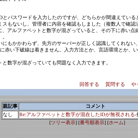
IDとパスワードを入力したのですが、どちらかが間違えている
ミスもないし、管理者に内容を確認もしました（複数人で確認
いうように、アルファベットと数字が混ざっていると、その下に赤
）。
いにもかかわらず、先方のサーバーが正しく認識してくれない
1のように赤い下破線は着きません。入力方法とか、言語環境とか
トと数字が混ざっていても問題なく入力できます。
回答する
質問する
や
親記事
コメント
なし
Re:アルファベットと数字が混在したIDが無視される
[
ツリー表示
] [
番号順表示
] [
ホーム
]