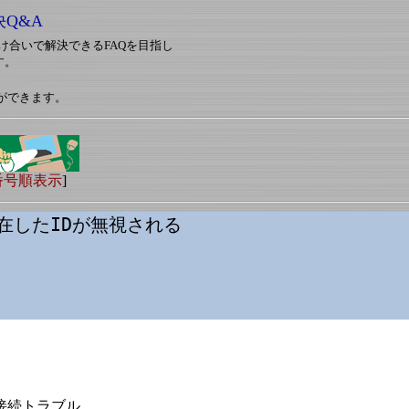
決Q&A
対し助け合いで解決できるFAQを目指し
す。
ができます。
番号順表示
]
在したIDが無視される
接続トラブル