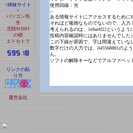
<姉妹サイト
使用回線：光
>
--
パソコン先
ある情報サイトにアクセスするために
生
それほど複雑なものでないので、入力
北陸SOHO
考えられるのは、1e8aeff22と
の樹
投稿内容確認時にはありませんでした
エトセトラ
この下線が原因で、字は間違えていな
数字だけの入力では、04556888
ん。
H16.9.6～
ソフトの解除キーなどでアルファベッ
リンクの貼
り方
運営会社