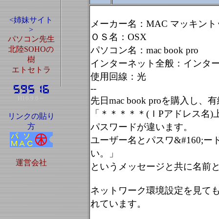
<姉妹サイト
メーカー名：MAC マッキント
>
ＯＳ名：OSX
パソコン先生
北陸SOHOの
パソコン名：mac book pro
樹
インターネット全般：インタ
エトセトラ
使用回線：光
--
H16.9.6～
先日mac book proを購入し
「＊＊＊＊＊(ＩPアドレス名
リンクの貼り
パスワードが違います。
方
ユーザー名とパスワ&#160
い。」
運営会社
というメッセージと共に名前
ネットワーク環境設定を見ても、
れています。