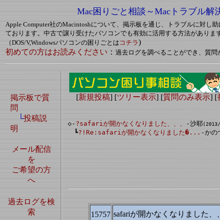
Mac困りごと相談～Macトラブル解
Apple Computer社のMacintoshについて、掲示板を通じ、トラブルに
ております。中古で譲り受けたパソコンでも有効に活用する方法がありま
)
（DOS/V,Windowsパソコンの困りごとは
コチラ
初めての方はお読みください
：
過去ログを調べることができ、質問
[
新規投稿
] [
ツリー表示
] [
質問のみ表示
] [
掲示板で質
問
└
投稿説
◇-
?safariが開かなくなりました、、、
-沙耶
(2013
明
　┗
?!Re:safariが開かなくなりました�...
-かの
メール配信
を
ご希望の方
へ
過去ログを検
索
safariが開かなくなりました、
15757