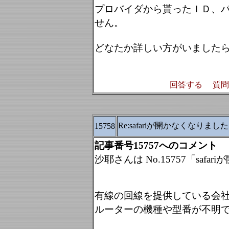
プロバイダから貰ったＩＤ、
せん。
どなたか詳しい方がいました
回答する
質問
Re:safariが開かなくなりまし
15758
記事番号15757へのコメント
沙耶さんは No.15757「sa
有線の回線を提供している会社(
ルーターの機種や型番が不明