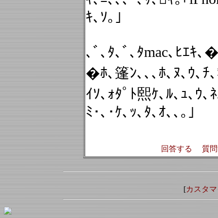
ｷ､ｿ｡｣
､ﾞ､ﾀ､ﾞ､ﾀmac､ﾋｴｷ､
�ﾎ､篷ﾝ､､､ﾎ､ﾇ､ｳ､ﾁ､
ｲｿ､ｫﾀﾟﾄ熙ｹ､ﾙ､ｭ､ｳ､
ﾐ･､･ｹ､ｯ､ﾀ､ｵ､､｡｣
回答する
質問
[
カスタマ