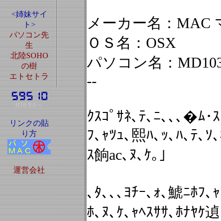
<姉妹サイ
メーカー名：MAC
ト>
パソコン先
ＯＳ名：OSX
生
北陸SOHO
パソコン名：MD103
の樹
エトセトラ
--
H16.9.6～
ｸｽｺﾟｻﾈ､ﾃ､ﾆ､､､�ﾑ･
リンクの貼
ﾌ､ｬﾂｭ､熙ﾊ､ｯ､ﾊ､ﾃ､ｿ､
り方
ｽ餉ac､ﾇ､ｹ｡｣
運営会社
､ﾀ､､､ﾖﾁｰ､ｫ､鯱ﾆﾎﾌ､
ﾎ､ﾇ､ｹ､ｬﾍｽｻｻ､ﾎﾅﾔｹ