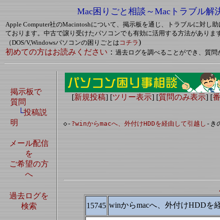
Mac困りごと相談～Macトラブル解
Apple Computer社のMacintoshについて、掲示板を通じ、トラブルに
ております。中古で譲り受けたパソコンでも有効に活用する方法がありま
)
（DOS/V,Windowsパソコンの困りごとは
コチラ
初めての方はお読みください
：
過去ログを調べることができ、質問
掲示板で
[
新規投稿
] [
ツリー表示
] [
質問のみ表示
] [
質問
└
投稿説
明
◇-
?winからmacへ、外付けHDDを経由して引越し
-き
メール配信
を
ご希望の方
へ
過去ログを
winからmacへ、外付けHDD
15745
検索