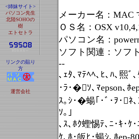
<姉妹サイト>
メーカー名：MAC
パソコン先生
北陸SOHOの
ＯＳ名：OSX v10,4,
樹
エトセトラ
パソコン名：powerma
ソフト関連：ソフ
H16.9.6～
--
リンクの貼り
方
､ｪﾀ､ﾏﾃﾍﾍ､ﾋ､ﾊ､熙ﾞ､
･ﾗ･�ｿ､ﾏepson､ﾎe
運営会社
ｽ｡ｼ･�蝪｢･ﾞ･ｦ･ﾈ､
ｿ｡｣
､ｽ､ﾎｸ蟶惕ﾃ､ﾆ･ｷ･ｹ･
ｹ､ﾎ･皈ﾋ･蝪ｼ､ﾎep-80