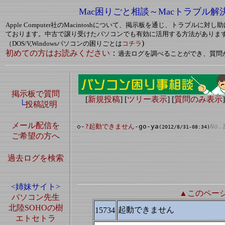
Mac困りごと相談～Macトラブル解
Apple Computer社のMacintoshについて、掲示板を通じ、トラブルに
ております。中古で譲り受けたパソコンでも有効に活用する方法がありま
)
（DOS/V,Windowsパソコンの困りごとは
コチラ
初めての方はお読みください
：
過去ログを調べることができ、質問
掲示板で質問
[
新規投稿
] [
ツリー表示
] [
質問のみ表示
]
└
投稿説明
メール配信を
◇-
?起動できません
-go-ya
No.
(2012/8/31-08:34)
ご希望の方へ
過去ログを検索
<姉妹サイト>
▲このペー
パソコン先生
北陸SOHOの樹
起動できません
15734
エトセトラ