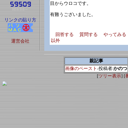
目からウロコです。
H16.9.6～
有難うございました。
リンクの貼り方
回答する
質問する
やってみる
以外
運営会社
親記事
画像のペースト
-投稿者:
かのつ
[
ツリー表示
] [