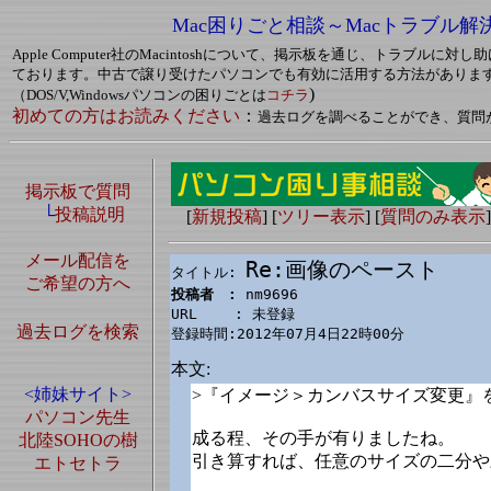
Mac困りごと相談～Macトラブル解
Apple Computer社のMacintoshについて、掲示板を通じ、トラブルに
ております。中古で譲り受けたパソコンでも有効に活用する方法がありま
)
（DOS/V,Windowsパソコンの困りごとは
コチラ
初めての方はお読みください
：
過去ログを調べることができ、質問
掲示板で質問
└
投稿説明
[
新規投稿
] [
ツリー表示
] [
質問のみ表示
]
メール配信を
Re:画像のペースト
タイトル: 
ご希望の方へ
投稿者　: 
nm9696

URL　　 : 未登録

過去ログを検索
登録時間:2012年07月4日22時00分
本文:
<姉妹サイト>
>『イメージ＞カンバスサイズ変更』
パソコン先生
成る程、その手が有りましたね。
北陸SOHOの樹
引き算すれば、任意のサイズの二分や
エトセトラ