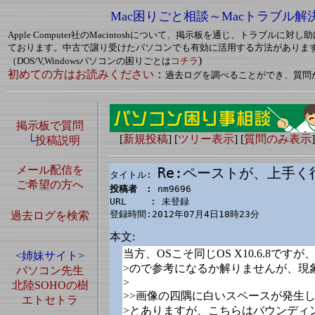
Mac困りごと相談～Macトラブル解
Apple Computer社のMacintoshについて、掲示板を通じ、トラブルに
ております。中古で譲り受けたパソコンでも有効に活用する方法がありま
)
（DOS/V,Windowsパソコンの困りごとは
コチラ
初めての方はお読みください
：
過去ログを調べることができ、質問
掲示板で質問
[
新規投稿
] [
ツリー表示
] [
質問のみ表示
]
└
投稿説明
メール配信を
Re:ペーストが、上手く
タイトル: 
ご希望の方へ
投稿者　: 
nm9696

URL　　 : 未登録

登録時間:2012年07月4日18時23分
過去ログを検索
本文:
当方、OSこそ同じOS X10.6.8ですが、A
<姉妹サイト>
>ので参考になるか解りませんが、現
パソコン先生
>
北陸SOHOの樹
>>画像の四隅に白いスペースが発生
エトセトラ
>とありますが、こちらはバウンディ