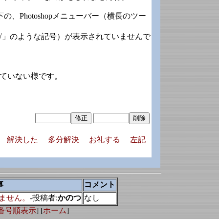
、Photoshopメニューバー（横長のツー
「√」のような記号）が表示されていませんで
ていない様です。
解決した
多分解決
お礼する
左記
事
コメント
きません。
-投稿者:
かのつ
なし
番号順表示
] [
ホーム
]