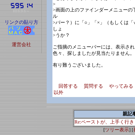
>
>画面の上のファインダーメニューの下の
H16.9.6～
ル
リンクの貼り方
>バー？）に「○」「×」（もしくは
しょ
>うか？
運営会社
ご指摘のメニューバーには、表示され
色々、探しましたが見当たりません。
有り難うございました。
回答する
質問する
やってみる
以外
親記
Re:ペーストが、上手く行
[
ツリー表示
] [