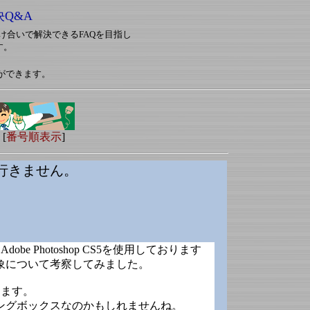
決Q&A
対し助け合いで解決できるFAQを目指し
す。
ができます。
 [
番号順表示
]
行きません。
dobe Photoshop CS5を使用しております
象について考察してみました。
します。
ングボックスなのかもしれませんね。