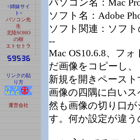
パソコン名：Mac Pr
<姉妹サイ
ソフト名：Adobe Phot
ト>
パソコン先
ソフト関連：ソフト
生
北陸SOHO
--
の樹
エトセトラ
Mac OS10.6.8
だ画像をコピーし、
H16.9.6～
リンクの貼
新規を開きペースト
り方
画像の四隅に白いス
然も画像の切り口が
運営会社
す。何か設定が違う