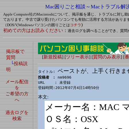
Mac困りごと相談～Macトラブル解
Apple Computer社のMacintoshについて、掲示板を通じ、トラブルに
ております。中古で譲り受けたパソコンでも有効に活用する方法がありま
)
（DOS/V,Windowsパソコンの困りごとは
コチラ
初めての方はお読みください
：
過去ログを調べることができ、質問
掲示板で
[
新規投稿
] [
ツリー表示
] [
質問のみ表示
] [
質問
└
投稿説
明
ペーストが、上手く行きま
タイトル: 
投稿者　: 
nm9696

メール配信
URL　　 : 未登録

を
登録時間:2012年07月4日14時50分
ご希望の方
本文:
へ
メーカー名：MAC 
過去ログを
ＯＳ名：OSX
検索