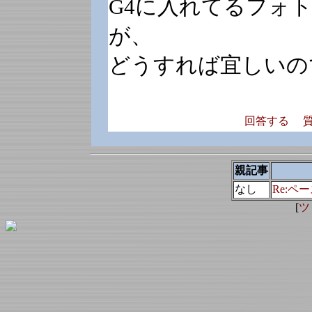
G4に入れてるフォト
が、
どうすれば宜しいの
回答する
親記事
なし
Re:
[
ツ