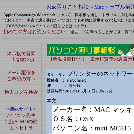
Mac困りごと相談～Macトラブル解
Apple Computer社のMacintoshについて、掲示板を通じ、トラブルに
ております。中古で譲り受けたパソコンでも有効に活用する方法がありま
)
（DOS/V,Windowsパソコンの困りごとは
コチラ
初めての方はお読みください
：
過去ログを調べることができ、質問
掲示板で質問
[
新規投稿
] [
ツリー表示
] [
質問のみ表示
]
└
投稿説明
メール配信を
プリンターのネットワー
タイトル: 
ご希望の方へ
投稿者　: 
matchnet

URL　　 : 未登録

登録時間:2012年05月18日11時37分
過去ログを検索
本文:
メーカー名：MAC マッ
<姉妹サイト>
パソコン先生
ＯＳ名：OSX
北陸SOHOの樹
パソコン名：mini-MC815
エトセトラ