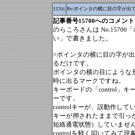
Re:ポインタの横に目の字が出
15701
記事番号15700へのコメント
のらころさんは No.157
い」で書きました。
>ポインタの横に目の字が
るだけです。
ポインタの横の目にような
時に出るマークですね。
キーボードの「control
ーです。
controlキーが、誤動作
キーが押されたままで引っ
短絡通電状態）していませ
controlを軽く叩いてみ