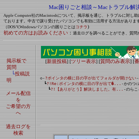
Mac困りごと相談～Macトラブル解
Apple Computer社のMacintoshについて、掲示板を通じ、トラブルに
ております。中古で譲り受けたパソコンでも有効に活用する方法がありま
)
（DOS/V,Windowsパソコンの困りごとは
コチラ
初めての方はお読みください
：
過去ログを調べることができ、質問
掲示板で
[
新規投稿
] [
ツリー表示
] [
質問のみ表示
] [
質問
└
投稿説
◇-
?ポインタの横に目の字が出てフォルダが開けない
明
　┗
?!Re:ポインタの横に目の字が出て�...
-かのつ
(
　　┗
?!【ありがとう】解決しました。有...
-のらこ
メール配信
を
ご希望の方
へ
過去ログを
検索