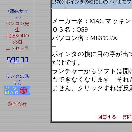
ポインタの横に目の字が出てフ
15700
<姉妹サイ
ト>
メーカー名：MAC マッキ
パソコン先
ＯＳ名：OS9
生
北陸SOHO
パソコン名：M8359J/A
の樹
--
エトセトラ
ポインタの横に目の字が出
だけです。
H16.9.6～
ランチャーからソフトは開
リンクの貼
もできなくなります。それ
り方
ません。クリックすれば反
運営会社
回答する
質問